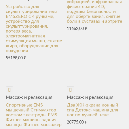
вибрацией, инфракрасная
Устройство для
физиотерапия 4D,
скульптурирования тела
подушка безопасности
EMSZERO с 4 ручками,
для обертывания, снятие
устройство для
боли в суставах и артрите
скульптурирования,
11662,00
₽
потеря веса,
электромагнитная
стимуляция мышц, снятие
жира, оборудование для
похудения
55198,00
₽
Массаж и релаксация
Массаж и релаксация
Спортивные EMS
Два ЖК-экрана ионный
мышечный Стимулятор
спа Детокс-машина для
костюм электроды EMS
ног по лучшей цене
Фитнес машины здания
20775,00
₽
мышцы Фитнес массажер