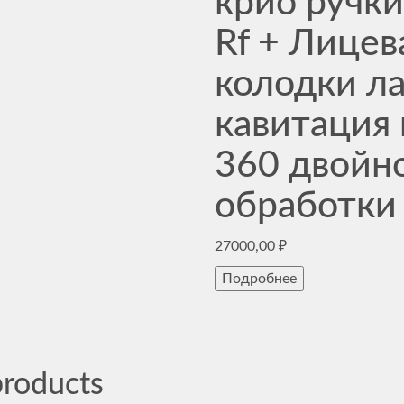
крио ручки
Rf + Лицев
колодки ла
кавитация 
360 двойн
обработки 
27000,00
₽
Подробнее
products