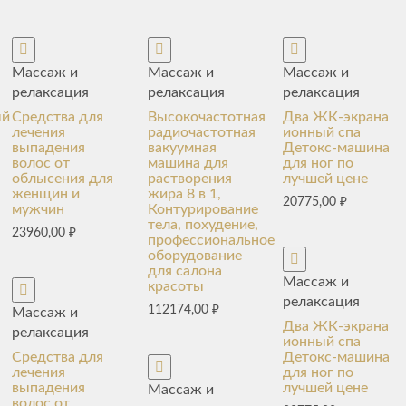
Массаж и
Массаж и
Массаж и
релаксация
релаксация
релаксация
ый
Средства для
Высокочастотная
Два ЖК-экрана
лечения
радиочастотная
ионный спа
выпадения
вакуумная
Детокс-машина
волос от
машина для
для ног по
облысения для
растворения
лучшей цене
женщин и
жира 8 в 1,
20775,00
₽
мужчин
Контурирование
тела, похудение,
23960,00
₽
профессиональное
оборудование
для салона
Массаж и
красоты
релаксация
112174,00
₽
Массаж и
Два ЖК-экрана
релаксация
ионный спа
Средства для
Детокс-машина
лечения
для ног по
выпадения
лучшей цене
Массаж и
волос от