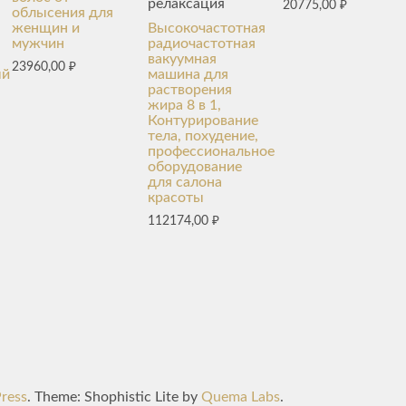
релаксация
20775,00
₽
облысения для
женщин и
Высокочастотная
мужчин
радиочастотная
вакуумная
23960,00
₽
ый
машина для
растворения
жира 8 в 1,
Контурирование
тела, похудение,
профессиональное
оборудование
для салона
красоты
112174,00
₽
ress
. Theme: Shophistic Lite by
Quema Labs
.