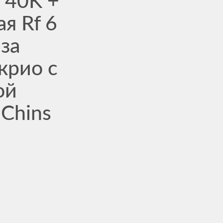
 40K +
ая Rf 6
за
крио с
ой
Chins