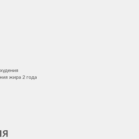
охудения
ния жира 2 года
ля