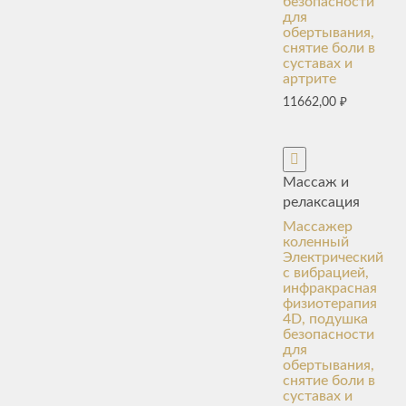
безопасности
для
обертывания,
снятие боли в
суставах и
артрите
11662,00
₽
Массаж и
релаксация
Массажер
коленный
Электрический
с вибрацией,
инфракрасная
физиотерапия
4D, подушка
безопасности
для
обертывания,
снятие боли в
суставах и