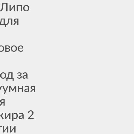
 Липо
 для
овое
од за
уумная
я
жира 2
тии