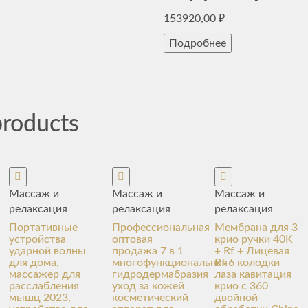
153920,00
₽
Подробнее
products
Массаж и
Массаж и
Массаж и
релаксация
релаксация
релаксация
Портативные
Профессиональная
Мембрана для 3
устройства
оптовая
крио ручки 40K
ударной волны
продажа 7 в 1
+ Rf + Лицевая
для дома,
многофункциональная
Rf 6 колодки
массажер для
гидродермабразия
лаза кавитация
расслабления
уход за кожей
крио с 360
мышц 2023,
косметический
двойной