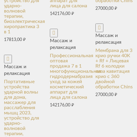
устройство для
аппарат для
обработки Chins
ударно-
лица для салона
27000,00
₽
волновой
142176,00
₽
терапии,
биоэлектрическая
хиропрактика 3
в 1
Массаж и
17813,00
₽
Массаж и
релаксация
релаксация
Мембрана для 3
Профессиональная
крио ручки 40K
оптовая
+ Rf + Лицевая
продажа 7 в 1
Rf 6 колодки
Массаж и
многофункциональная
лаза кавитация
релаксация
гидродермабразия
крио с 360
Портативные
уход за кожей
двойной
устройства
косметический
обработки Chins
ударной волны
аппарат для
27000,00
₽
для дома,
лица для салона
массажер для
142176,00
₽
расслабления
мышц 2023,
устройство для
ударно-
волновой
терапии,