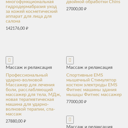
многофункциональная
двойной обработки Chins
гидродермабразия уход
27000,00
₽
за кожей косметический
аппарат для лица для
салона
142176,00
₽
Массаж и релаксация
Массаж и релаксация
Профессиональный
Спортивные EMS
ударно-волновой
мышечный Стимулятор
Массажер для лечения
костюм электроды EMS
боли, расслабляющий
Фитнес машины здания
массажер для тела, МДж,
мышцы Фитнес массажер
новая терапевтическая
77000,00
₽
машина для ударно-
волновой терапии, спа-
массаж
27880,00
₽
Массаж и релаксация