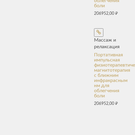
облегчения
боли
206952,00
₽
Массаж и
релаксация
Портативная
импульсная
физиотерапевтиче
магнитотерапия
с ближним
инфракрасным
нм для
облегчения
боли
206952,00
₽