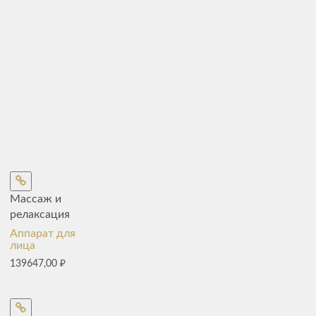
Массаж и
релаксация
Аппарат для
лица
139647,00
₽