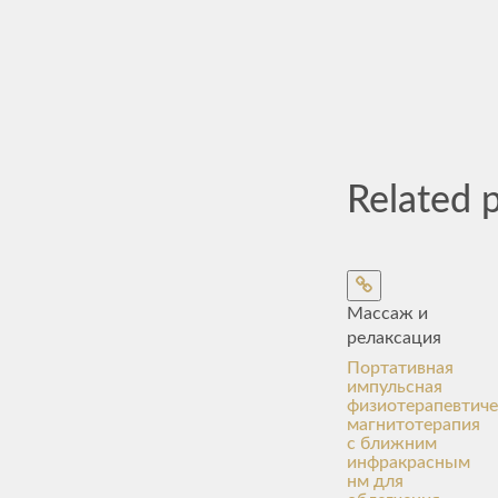
Related 
Массаж и
релаксация
Портативная
импульсная
физиотерапевтиче
магнитотерапия
с ближним
инфракрасным
нм для