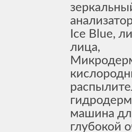
зеркальны
анализато
Ice Blue, 
лица,
Микродерм
кислород
распылите
гидродерм
машина дл
глубокой 