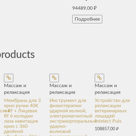
94489,00
₽
Подробнее
products
Массаж и
Массаж и
Массаж и
релаксация
релаксация
релаксация
Мембрана для 3
Инструмент для
Устройство для
крио ручки 40K
физиотерапии
релаксации
ская
+ Rf + Лицевая
ударной волной,
ветеринарных
Rf 6 колодки
электромагнитный
лошадей
лаза кавитация
экстракорпоральный
Intelect Puls
крио с 360
ударно-
108857,00
₽
двойной
волновой