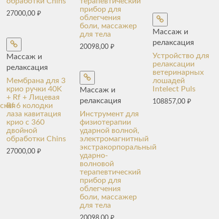
обработки Chins
терапевтический
прибор для
27000,00
₽
облегчения
боли, массажер
Массаж и
для тела
релаксация
20098,00
₽
Устройство для
Массаж и
релаксации
релаксация
ветеринарных
Мембрана для 3
лошадей
крио ручки 40K
Intelect Puls
Массаж и
+ Rf + Лицевая
релаксация
108857,00
₽
ская
Rf 6 колодки
лаза кавитация
Инструмент для
крио с 360
физиотерапии
двойной
ударной волной,
обработки Chins
электромагнитный
экстракорпоральный
27000,00
₽
ударно-
волновой
терапевтический
прибор для
облегчения
боли, массажер
для тела
20098,00
₽