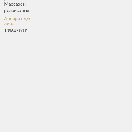
Массаж и
релаксация
Аппарат для
лица
139647,00
₽