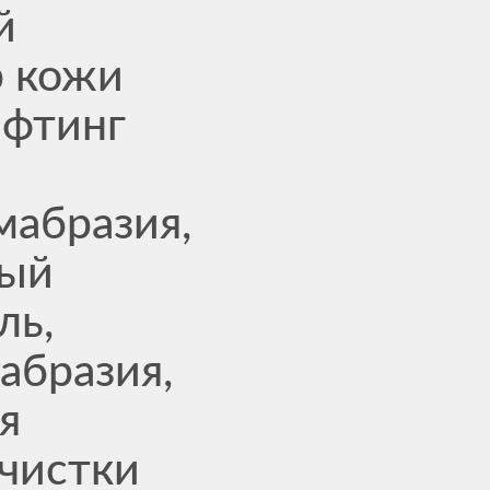
й
р кожи
лифтинг
абразия,
ный
ль,
абразия,
я
очистки