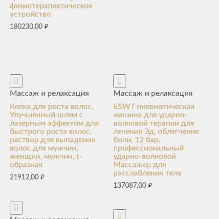
физиотерапевтическое
устройство
180230,00
₽
Массаж и релаксация
Массаж и релаксация
Кепка для роста волос,
ESWT пневматическая
Улучшенный шлем с
машина для ударно-
лазерным эффектом для
волновой терапии для
быстрого роста волос,
лечения Эд, облегчение
раствор для выпадения
боли, 12 бар,
волос для мужчин,
профессиональный
женщин, мужчин, t-
ударно-волновой
образная
Массажер для
расслабления тела
21912,00
₽
137087,00
₽