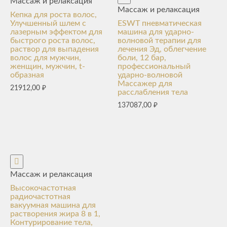
Массаж и релаксация
Массаж и релаксация
Кепка для роста волос,
Улучшенный шлем с
ESWT пневматическая
лазерным эффектом для
машина для ударно-
быстрого роста волос,
волновой терапии для
раствор для выпадения
лечения Эд, облегчение
волос для мужчин,
боли, 12 бар,
женщин, мужчин, t-
профессиональный
образная
ударно-волновой
Массажер для
21912,00
₽
расслабления тела
137087,00
₽
Массаж и релаксация
Высокочастотная
радиочастотная
вакуумная машина для
растворения жира 8 в 1,
Контурирование тела,