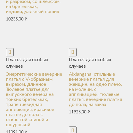
и разрезом, со шлейфом,
на бретельках,
индивидуальный пошив
10235,00
₽
Платья для особых
Платья для особых
случаев
случаев
Энергетические вечерние
Aixiangsha, стильные
платья с V-образным
вечерние платья для
вырезом, длинное
женщин, на одно плечо,
Тюлевое платье для
на молнии, с
выпускного вечера на
аппликацией, тюлевые
тонких бретельках,
платья, вечерние платья
трапециевидная
до пола, на заказ
аппликация, красивое
11925,00
₽
платье до пола с
открытой спиной и
шнуровкой
11091,00
₽