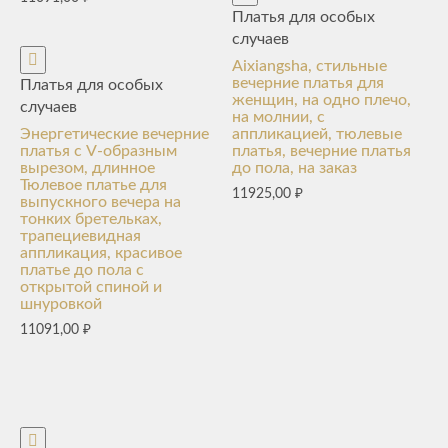
Платья для особых
случаев
Aixiangsha, стильные
вечерние платья для
Платья для особых
женщин, на одно плечо,
случаев
на молнии, с
Энергетические вечерние
аппликацией, тюлевые
платья с V-образным
платья, вечерние платья
вырезом, длинное
до пола, на заказ
Тюлевое платье для
11925,00
₽
выпускного вечера на
тонких бретельках,
трапециевидная
аппликация, красивое
платье до пола с
открытой спиной и
шнуровкой
11091,00
₽