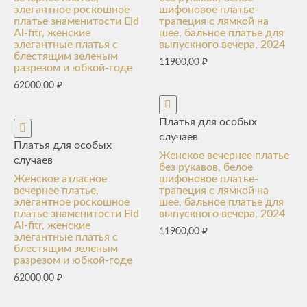
элегантное роскошное
шифоновое платье-
платье знаменитости Eid
трапеция с лямкой на
Al-fitr, женские
шее, бальное платье для
элегантные платья с
выпускного вечера, 2024
блестящим зеленым
11900,00
₽
разрезом и юбкой-годе
62000,00
₽
Платья для особых
случаев
Платья для особых
Женское вечернее платье
случаев
без рукавов, белое
Женское атласное
шифоновое платье-
вечернее платье,
трапеция с лямкой на
элегантное роскошное
шее, бальное платье для
платье знаменитости Eid
выпускного вечера, 2024
Al-fitr, женские
11900,00
₽
элегантные платья с
блестящим зеленым
разрезом и юбкой-годе
62000,00
₽