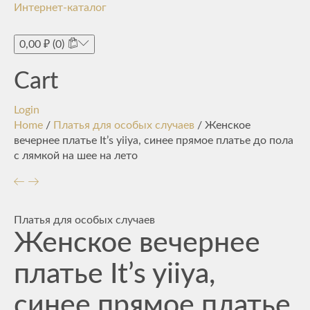
Интернет-каталог
Toggle
navigati
0,00
₽
(0)
Cart
Login
Home
/
Платья для особых случаев
/ Женское
вечернее платье It’s yiiya, синее прямое платье до пола
с лямкой на шее на лето
Платья для особых случаев
Женское вечернее
платье It’s yiiya,
синее прямое платье