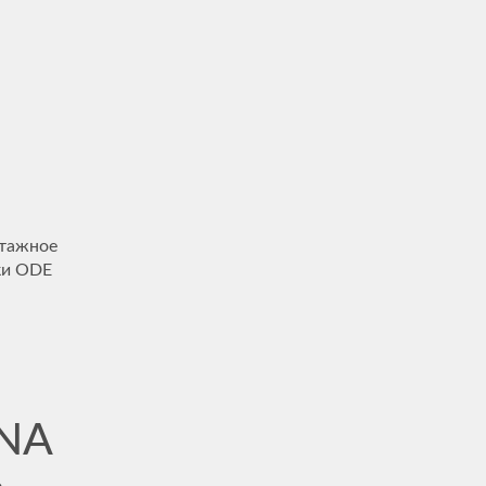
нтажное
ки ODE
ENA