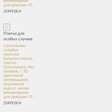
вечевечерние
для девушек 15
25499,00
₽
Платья для
особых случаев
Светильник-
голубое
женское
бальное платье,
платье
Quinceanera, без
рукавов, с 3D
цветочной
аппликацией,
кружевной
корсет, милая
вечевечерние
для девушек 15
25499,00
₽