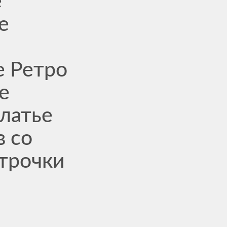
е
е
е Ретро
е
латье
в со
строчки