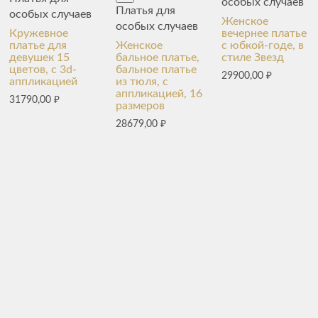
особых случаев
Платья для
особых случаев
Женское
особых случаев
Кружевное
вечернее платье
платье для
Женское
с юбкой-годе, в
девушек 15
бальное платье,
стиле Звезд
цветов, с 3d-
бальное платье
29900,00
₽
аппликацией
из тюля, с
аппликацией, 16
31790,00
₽
размеров
28679,00
₽