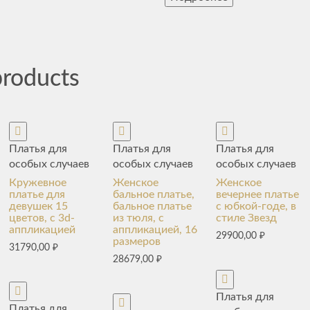
products
Платья для
Платья для
Платья для
особых случаев
особых случаев
особых случаев
Кружевное
Женское
Женское
платье для
бальное платье,
вечернее платье
девушек 15
бальное платье
с юбкой-годе, в
цветов, с 3d-
из тюля, с
стиле Звезд
аппликацией
аппликацией, 16
29900,00
₽
размеров
31790,00
₽
28679,00
₽
Платья для
Платья для