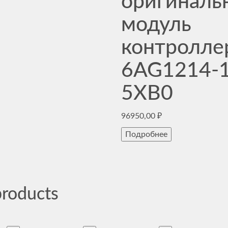
оригиналь
модуль
контролле
6AG1214-
5XB0
96950,00
₽
Подробнее
products