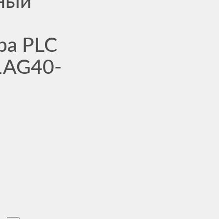
ный
ра PLC
1AG40-