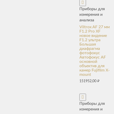
Приборы для
измерения и
анализа
Viltrox AF 27 мм
F1.2 Pro XF
новое видение
F1.2 ультра
Большая
диафрагма
фотофокус
Автофокус AF
основной
объектив для
камер Fujifilm X-
mount
151952,00
₽
Приборы для
измерения и