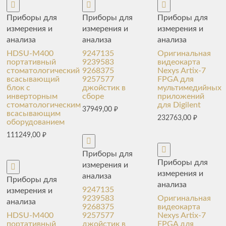
Приборы для
Приборы для
Приборы для
измерения и
измерения и
измерения и
анализа
анализа
анализа
HDSU-M400
9247135
Оригинальная
портативный
9239583
видеокарта
стоматологический
9268375
Nexys Artix-7
всасывающий
9257577
FPGA для
блок с
джойстик в
мультимедийных
инверторным
сборе
приложений
стоматологическим
для Digilent
37949,00
₽
всасывающим
232763,00
₽
оборудованием
111249,00
₽
Приборы для
Приборы для
измерения и
измерения и
анализа
Приборы для
анализа
9247135
измерения и
9239583
Оригинальная
анализа
9268375
видеокарта
HDSU-M400
9257577
Nexys Artix-7
портативный
джойстик в
FPGA для