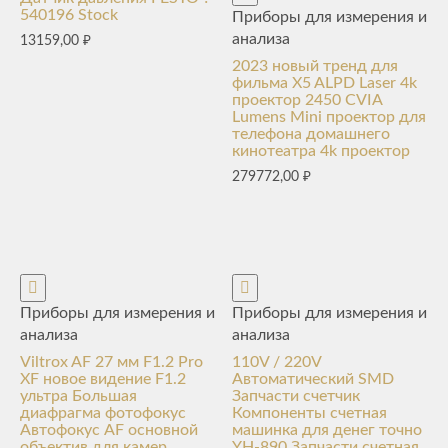
540196 Stock
Приборы для измерения и
анализа
13159,00
₽
2023 новый тренд для
фильма X5 ALPD Laser 4k
проектор 2450 CVIA
Lumens Mini проектор для
телефона домашнего
кинотеатра 4k проектор
279772,00
₽
Приборы для измерения и
Приборы для измерения и
анализа
анализа
Viltrox AF 27 мм F1.2 Pro
110V / 220V
XF новое видение F1.2
Автоматический SMD
ультра Большая
Запчасти счетчик
диафрагма фотофокус
Компоненты счетная
Автофокус AF основной
машинка для денег точно
объектив для камер
YH-890 Запчасти счетная