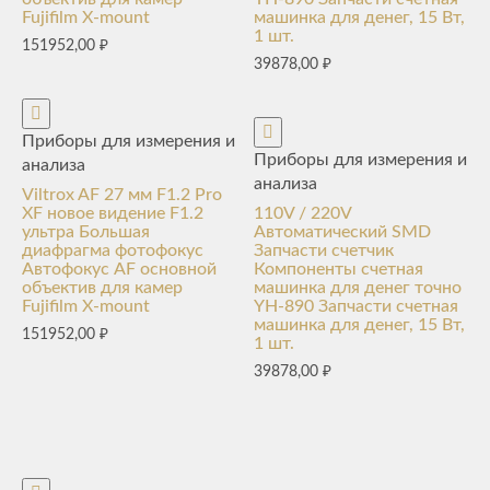
Fujifilm X-mount
машинка для денег, 15 Вт,
1 шт.
151952,00
₽
39878,00
₽
Приборы для измерения и
Приборы для измерения и
анализа
анализа
Viltrox AF 27 мм F1.2 Pro
XF новое видение F1.2
110V / 220V
ультра Большая
Автоматический SMD
диафрагма фотофокус
Запчасти счетчик
Автофокус AF основной
Компоненты счетная
объектив для камер
машинка для денег точно
Fujifilm X-mount
YH-890 Запчасти счетная
машинка для денег, 15 Вт,
151952,00
₽
1 шт.
39878,00
₽