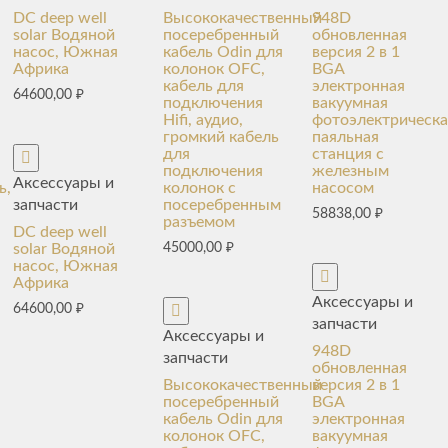
DC deep well
Высококачественный
948D
solar Водяной
посеребренный
обновленная
насос, Южная
кабель Odin для
версия 2 в 1
Африка
колонок OFC,
BGA
кабель для
электронная
64600,00
₽
подключения
вакуумная
Hifi, аудио,
фотоэлектрическа
громкий кабель
паяльная
для
станция с
подключения
железным
Аксессуары и
ь,
колонок с
насосом
запчасти
посеребренным
58838,00
₽
разъемом
DC deep well
solar Водяной
45000,00
₽
насос, Южная
Африка
Аксессуары и
64600,00
₽
запчасти
Аксессуары и
948D
запчасти
обновленная
Высококачественный
версия 2 в 1
посеребренный
BGA
кабель Odin для
электронная
колонок OFC,
вакуумная