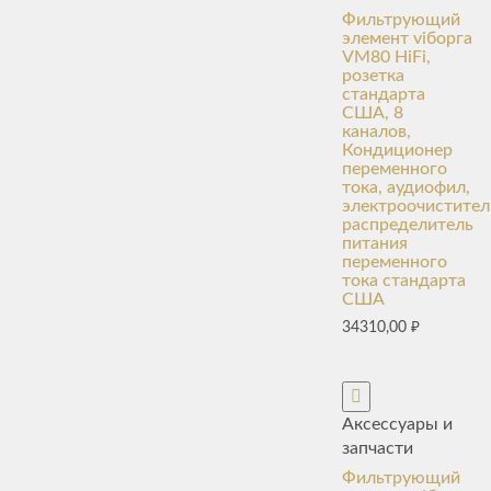
Фильтрующий
элемент viборга
VM80 HiFi,
розетка
стандарта
США, 8
каналов,
Кондиционер
переменного
тока, аудиофил,
электроочистител
распределитель
питания
переменного
тока стандарта
США
34310,00
₽
Аксессуары и
запчасти
Фильтрующий