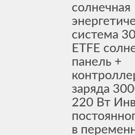
солнечная
энергетич
система 3
ETFE солн
панель +
контролле
заряда 300
220 Вт Ин
постоянног
в перемен