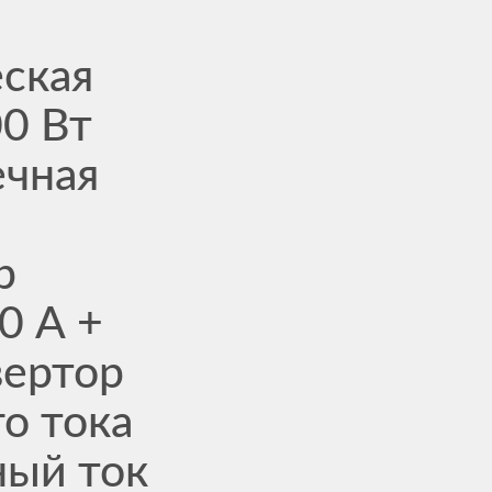
еская
00 Вт
ечная
р
0 А +
вертор
о тока
ный ток