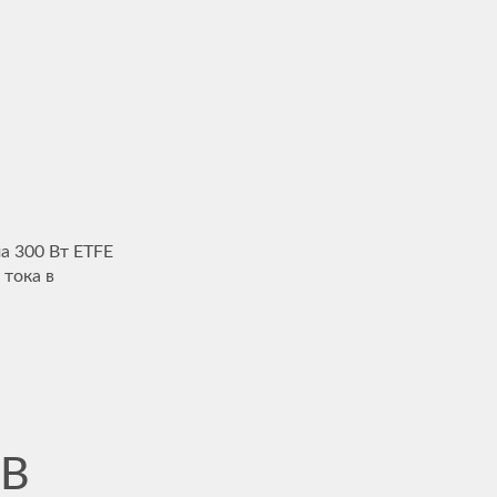
а 300 Вт ETFE
 тока в
 В