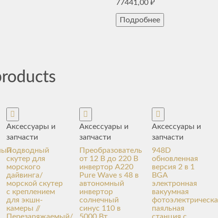
77441,00
₽
Подробнее
products
Аксессуары и
Аксессуары и
Аксессуары и
запчасти
запчасти
запчасти
ный
Подводный
Преобразователь
948D
скутер для
от 12 В до 220 В
обновленная
морского
инвертор A220
версия 2 в 1
дайвинга/
Pure Wave s 48 в
BGA
морской скутер
автономный
электронная
с креплением
инвертор
вакуумная
для экшн-
солнечный
фотоэлектрическа
камеры //
синус 110 в
паяльная
Перезаряжаемый/
5000 Вт
станция с