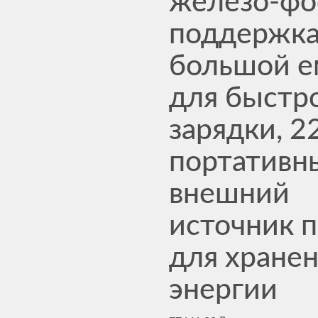
железо-фо
поддержк
большой е
для быстр
зарядки, 2
портативн
внешний
источник 
для хране
энергии