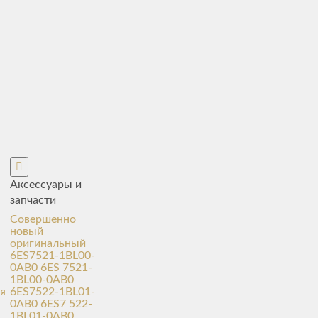
Аксессуары и
запчасти
Совершенно
новый
оригинальный
6ES7521-1BL00-
0AB0 6ES 7521-
1BL00-0AB0
я
6ES7522-1BL01-
0AB0 6ES7 522-
1BL01-0AB0