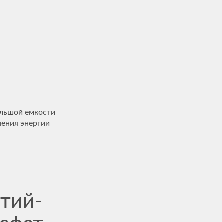
ольшой емкости
нения энергии
итий-