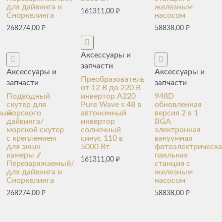
для дайвинга и
железным
161311,00
₽
Сноркелинга
насосом
268274,00
₽
58838,00
₽
Аксессуары и
запчасти
Аксессуары и
Аксессуары и
Преобразователь
запчасти
запчасти
от 12 В до 220 В
Подводный
инвертор A220
948D
скутер для
Pure Wave s 48 в
обновленная
ный
морского
автономный
версия 2 в 1
дайвинга/
инвертор
BGA
морской скутер
солнечный
электронная
с креплением
синус 110 в
вакуумная
для экшн-
5000 Вт
фотоэлектрическа
камеры //
паяльная
161311,00
₽
Перезаряжаемый/
станция с
для дайвинга и
железным
Сноркелинга
насосом
268274,00
₽
58838,00
₽