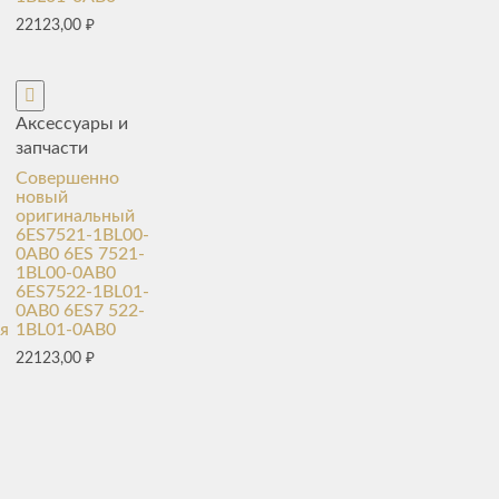
22123,00
₽
Аксессуары и
запчасти
Совершенно
новый
оригинальный
6ES7521-1BL00-
0AB0 6ES 7521-
1BL00-0AB0
6ES7522-1BL01-
0AB0 6ES7 522-
я
1BL01-0AB0
22123,00
₽