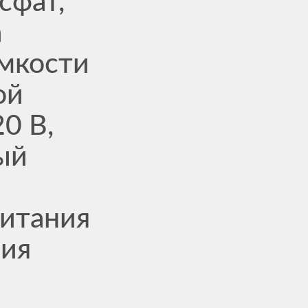
сфат,
а
мкости
ой
20 В,
ый
питания
ния