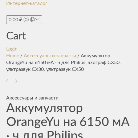
Интернет-каталог
Toggle
navigati
0,00
₽
(0)
Cart
Login
Home
/
Аксессуары и запчасти
/ Аккумулятор
OrangeYu на 6150 мА · ч для Philips, эхограф CX50,
ультразвук CX30, ультразвук CX50
Аксессуары и запчасти
Аккумулятор
OrangeYu на 6150 мА
· ч для Philips,