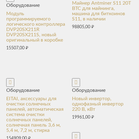
Майнер Antminer S11 20T
Оборудование
BTC для майнинга,
Модуль
машина для биткоинов
программируемого
S11, в наличии
логического контроллера
98805,00
₽
DVP20SX211R
DVP20SX211S, новый
оригинальный в коробке
15507,00
₽
Оборудование
Оборудование
EITAI, аксессуары для
Новый инвертор,
очистки солнечных
однофазный инвертор
панелей, автоматическая
220 В, кВт
система очистки
19961,00
₽
солнечных панелей,
солнечная панель 3,6 м,
5,4 м, 7,2 м, стирка
154909,00
₽