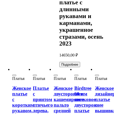
платье с
длинными
рукавами и
карманами,
украшенное
стразами, осень
2023
14650,00
₽
Подробнее
Платья
Платья
Платья
Платья
Платья
Женское
Платье
Женское
Birdtree
Женское
платье
с
двустороннее
60 мм
дизайне
с
принтом
кашемировое
шелковое
платье
коротким
птичьего
пальто
двустороннее
с
рукавом,
дерева,
средней
платье
вышивк