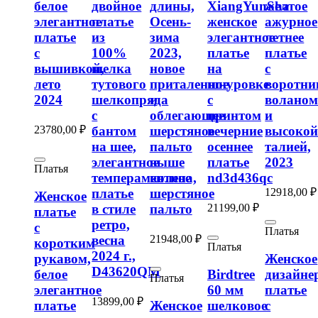
белое
двойное
длины,
XiangYunSha
желтое
элегантное
платье
Осень-
женское
ажурное
платье
из
зима
элегантное
летнее
с
100%
2023,
платье
платье
вышивкой,
шелка
новое
на
с
лето
тутового
приталенное
шнуровке
воротни
2024
шелкопряда
и
с
волано
с
облегающее
принтом
и
23780,00
₽
бантом
шерстяное
вечерние
высоко
на шее,
пальто
осеннее
талией,
элегантное
выше
платье
2023
Платья
темпераментное
колена,
nd3d436qc
12918,00
₽
платье
шерстяное
Женское
21199,00
₽
в стиле
пальто
платье
ретро,
с
Платья
21948,00
₽
весна
коротким
Платья
2024 г.,
рукавом,
Женское
D43620QM
белое
Birdtree
дизайне
Платья
элегантное
60 мм
платье
13899,00
₽
платье
Женское
шелковое
с