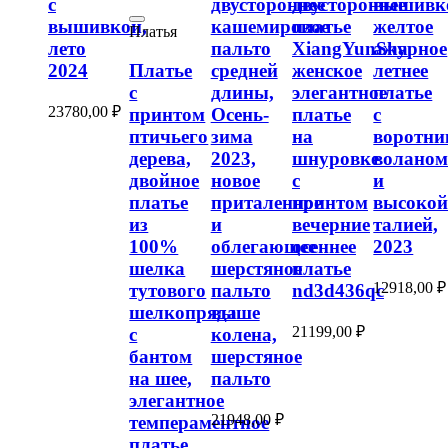
с
двустороннее
двустороннее
вышивк
вышивкой,
кашемировое
платье
желтое
Платья
лето
пальто
XiangYunSha
ажурное
2024
Платье
средней
женское
летнее
с
длины,
элегантное
платье
23780,00
₽
принтом
Осень-
платье
с
птичьего
зима
на
воротни
дерева,
2023,
шнуровке
волано
двойное
новое
с
и
платье
приталенное
принтом
высоко
из
и
вечерние
талией,
100%
облегающее
осеннее
2023
шелка
шерстяное
платье
12918,00
₽
тутового
пальто
nd3d436qc
шелкопряда
выше
21199,00
₽
с
колена,
бантом
шерстяное
на шее,
пальто
элегантное
21948,00
₽
темпераментное
платье