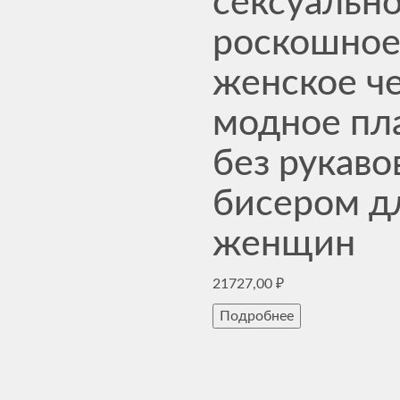
сексуальн
роскошное
женское ч
модное пл
без рукаво
бисером д
женщин
21727,00
₽
Подробнее