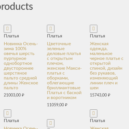
products
Платья
Платья
Платья
Новинка Осень-
Цветочные
Женская
зима 100%
зеленые
одежда,
овечья шерсть
деловые платья
маленькое
пурпурное
с открытым
черное платье с
однобортное
плечом,
открытой
двустороннее
женские Макси-
спиной, дизайн
шерстяное
платья с
без рукавов,
пальто средней
оборками,
изменяющий
длины Женское
облегающие
линии плеч и
пальто
бриллиантовые
шеи
Платья с баской
21003,00
₽
15743,00
₽
и воротником
11059,00
₽
Платья
Платья
Новинка Осень-
Женская