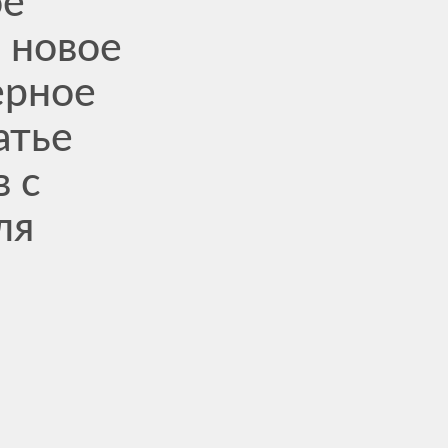
ое
 новое
ерное
атье
в с
ля