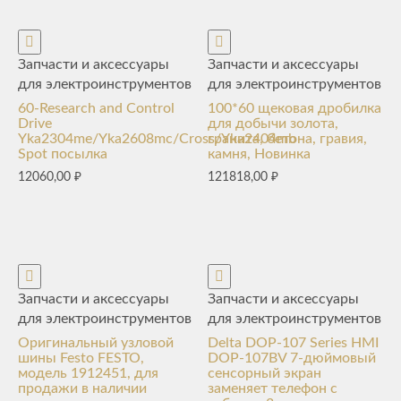
Запчасти и аксессуары
Запчасти и аксессуары
для электроинструментов
для электроинструментов
60-Research and Control
100*60 щековая дробилка
Drive
для добычи золота,
Yka2304me/Yka2608mc/Cross/Yka2404mb
гранита, бетона, гравия,
Spot посылка
камня, Новинка
12060,00
₽
121818,00
₽
Запчасти и аксессуары
Запчасти и аксессуары
для электроинструментов
для электроинструментов
Оригинальный узловой
Delta DOP-107 Series HMI
шины Festo FESTO,
DOP-107BV 7-дюймовый
модель 1912451, для
сенсорный экран
продажи в наличии
заменяет телефон с