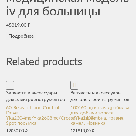
iv для больницы
45819,00
₽
Подробнее
Related products
Запчасти и аксессуары
Запчасти и аксессуары
для электроинструментов
для электроинструментов
60-Research and Control
100*60 щековая дробилка
Drive
для добычи золота,
Yka2304me/Yka2608mc/Cross/Yka2404mb
гранита, бетона, гравия,
Spot посылка
камня, Новинка
12060,00
₽
121818,00
₽