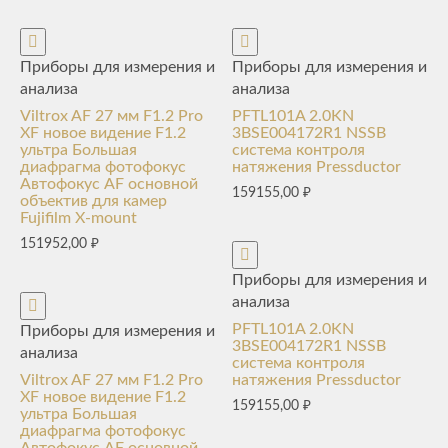
Приборы для измерения и
Приборы для измерения и
анализа
анализа
Viltrox AF 27 мм F1.2 Pro
PFTL101A 2.0KN
XF новое видение F1.2
3BSE004172R1 NSSB
ультра Большая
система контроля
диафрагма фотофокус
натяжения Pressductor
Автофокус AF основной
159155,00
₽
объектив для камер
Fujifilm X-mount
151952,00
₽
Приборы для измерения и
анализа
PFTL101A 2.0KN
Приборы для измерения и
3BSE004172R1 NSSB
анализа
система контроля
Viltrox AF 27 мм F1.2 Pro
натяжения Pressductor
XF новое видение F1.2
159155,00
₽
ультра Большая
диафрагма фотофокус