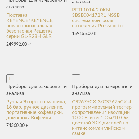
анализа
анализа
PFTL101A 2.0KN
Поставка
3BSE004172R1 NSSB
KEYENCE/KEYENCE,
система контроля
новая оригинальная
натяжения Pressductor
безопасная Решетка
159155,00
₽
серии GL-R28H GLR
249992,00
₽
Приборы для измерения и
Приборы для измерения и
анализа
анализа
Ручная Эспрессо-машина,
CS2676CX-3/CS2676CX-4
16 бар, ручное давление,
программируемый тестер
портативные кофеварки,
сопротивления изоляции
домашняя Кофейня
1000 В, ком-1 Ом/10 Ом,
цветной ЖК-дисплей на
74360,00
₽
китайском/английском
языке