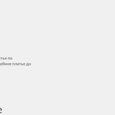
тья по
дебное платье до
е