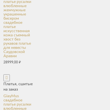
платье русалки
влюбленные
жемчужные
украшенные
бисером
свадебное
платье
искусственная
кожа съемный
хвост без
рукавов платье
для невесты
Саудовской
Аравии
28999,00
₽
Платья, сшитые
на заказ
GiayMus
свадебное
платье русалки
влюбленные