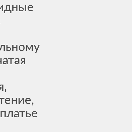
идные
е
льному
чатая
я,
тение,
 платье