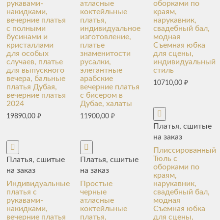
рукавами-
атласные
оборками по
накидками,
коктейльные
краям,
вечерние платья
платья,
нарукавник,
с полными
индивидуальное
свадебный бал,
бусинами и
изготовление,
модная
кристаллами
платье
Съемная юбка
для особых
знаменитости
для сцены,
случаев, платье
русалки,
индивидуальный
для выпускного
элегантные
стиль
вечера, бальные
арабские
10710,00
₽
платья Дубая,
вечерние платья
вечерние платья
с бисером в
2024
Дубае, халаты
19890,00
₽
11900,00
₽
Платья, сшитые
на заказ
Плиссированный
Тюль с
Платья, сшитые
Платья, сшитые
оборками по
на заказ
на заказ
краям,
Индивидуальные
Простые
нарукавник,
платья с
черные
свадебный бал,
рукавами-
атласные
модная
накидками,
коктейльные
Съемная юбка
вечерние платья
платья,
для сцены,