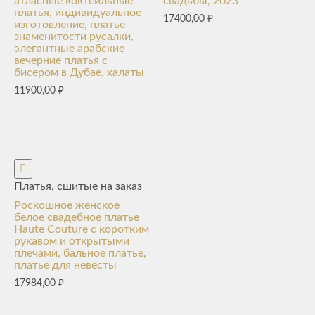
атласные коктейльные
свадьбы, 2023
платья, индивидуальное
17400,00
₽
изготовление, платье
знаменитости русалки,
элегантные арабские
вечерние платья с
бисером в Дубае, халаты
11900,00
₽
Платья, сшитые на заказ
Роскошное женское
белое свадебное платье
Haute Couture с коротким
рукавом и открытыми
плечами, бальное платье,
платье для невесты
17984,00
₽