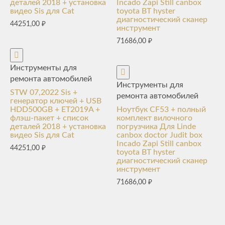
деталей 2018 + установка
Incado Zapi Still canbox
видео Sis для Cat
toyota BT hyster
диагностический сканер
44251,00
₽
инструмент
71686,00
₽
Инструменты для
ремонта автомобилей
Инструменты для
STW 07,2022 Sis +
ремонта автомобилей
генератор ключей + USB
HDD500GB + ET2019A +
Ноутбук CF53 + полный
флэш-пакет + список
комплект вилочного
деталей 2018 + установка
погрузчика Для Linde
видео Sis для Cat
canbox doctor Judit box
Incado Zapi Still canbox
44251,00
₽
toyota BT hyster
диагностический сканер
инструмент
71686,00
₽