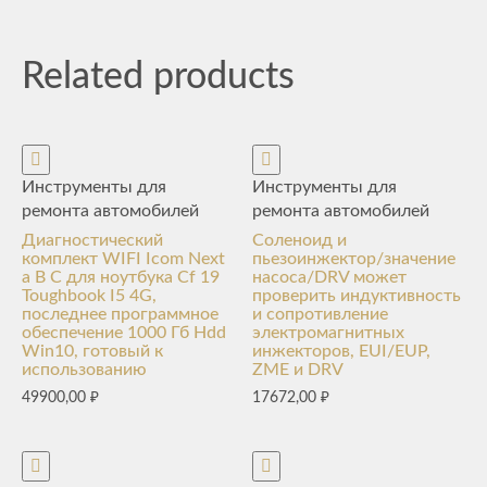
Related products
Инструменты для
Инструменты для
ремонта автомобилей
ремонта автомобилей
Диагностический
Соленоид и
комплект WIFI Icom Next
пьезоинжектор/значение
a B C для ноутбука Cf 19
насоса/DRV может
Toughbook I5 4G,
проверить индуктивность
последнее программное
и сопротивление
обеспечение 1000 Гб Hdd
электромагнитных
Win10, готовый к
инжекторов, EUI/EUP,
использованию
ZME и DRV
49900,00
₽
17672,00
₽