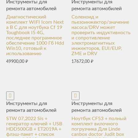
Инструменты для
Инструменты для
ремонта автомобилей
ремонта автомобилей
Диагностический
Соленоид и
комплект WIFI Icom Next
пьезоинжектор/значение
a B C для ноутбука Cf 19
насоса/DRV может
Toughbook I5 4G,
проверить индуктивность
последнее программное
и сопротивление
обеспечение 1000 Гб Hdd
электромагнитных
Win10, готовый к
инжекторов, EUI/EUP,
использованию
ZME и DRV
49900,00
₽
17672,00
₽
Инструменты для
Инструменты для
ремонта автомобилей
ремонта автомобилей
STW 07,2022 Sis +
Ноутбук CF53 + полный
генератор ключей + USB
комплект вилочного
HDD500GB + ET2019A +
погрузчика Для Linde
флэш-пакет + список
canbox doctor Judit box