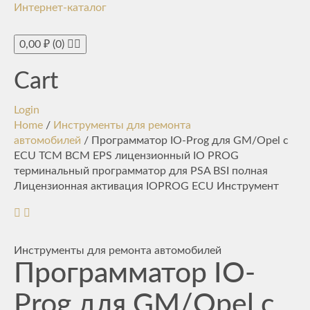
Интернет-каталог
Toggle
navigati
0,00
₽
(0)
Cart
Login
Home
/
Инструменты для ремонта
автомобилей
/ Программатор IO-Prog для GM/Opel с
ECU TCM BCM EPS лицензионный IO PROG
терминальный программатор для PSA BSI полная
Лицензионная активация IOPROG ECU Инструмент
Инструменты для ремонта автомобилей
Программатор IO-
Prog для GM/Opel с