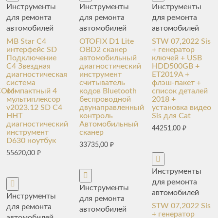
Инструменты
Инструменты
Инструменты
для ремонта
для ремонта
для ремонта
автомобилей
автомобилей
автомобилей
MB Star C4
OTOFIX D1 Lite
STW 07,2022 Sis
интерфейс SD
OBD2 сканер
+ генератор
Подключение
автомобильный
ключей + USB
C4 Звездная
диагностический
HDD500GB +
диагностическая
инструмент
ET2019A +
система
считыватель
флэш-пакет +
SCOM-
компактный 4
кодов Bluetooth
список деталей
мультиплексор
беспроводной
2018 +
v2023.12 SD C4
двунаправленный
установка видео
HHT
контроль
Sis для Cat
диагностический
Автомобильный
44251,00
₽
инструмент
сканер
D630 ноутбук
33735,00
₽
55620,00
₽
Инструменты
для ремонта
Инструменты
автомобилей
Инструменты
для ремонта
STW 07,2022 Sis
для ремонта
автомобилей
+ генератор
автомобилей