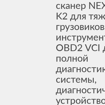
сканер NE
K2 для тя
грузовиков
инструмен
OBD2 VCI 
полной
диагности
системы,
диагности
устройств