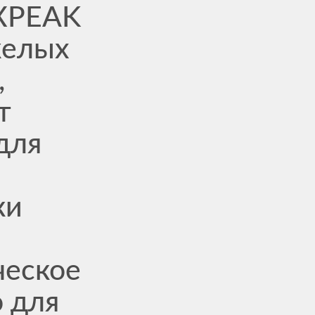
XPEAK
желых
,
т
для
ки
ческое
о для