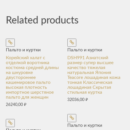
Related products
Пальто и куртки
Пальто и куртки
Корейский халат с
DSH991 Азиатский
отделкой воротника
размер супер высшее
костюма средней длины
качество тяжелая
на шнуровке
натуральная Япония
двустороннее
Teacore лошадиная кожа
кашемировое пальто
тонкая Классическая
высокая плотность
лошадиная Скрытая
импортное шерстяное
стильная куртка
пальто для женщин
32036,00
₽
26240,00
₽
Пальто и куртки