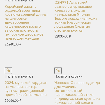
Пальто и куртки
DSH991 Азиатский
Корейский халат с
размер супер высшее
отделкой воротника
качество тяжелая
костюма средней длины
натуральная Япония
на шнуровке
Teacore лошадиная кожа
двустороннее
тонкая Классическая
кашемировое пальто
лошадиная Скрытая
высокая плотность
стильная куртка
импортное шерстяное
32036,00
₽
пальто для женщин
26240,00
₽
Пальто и куртки
Пальто и куртки
2024, мужской кардиган
Женская Осенняя одежда
на молнии, свитер,
для мужчин,
куртка, традиционный
мотоциклетный
прямой крой, на молнии
парикмахерский стиль,
индивидуальная куртка из
16066,00
₽
искусственной кожи в