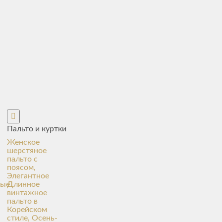
Пальто и куртки
Женское
шерстяное
пальто с
поясом,
Элегантное
ные
Длинное
винтажное
пальто в
Корейском
стиле, Осень-