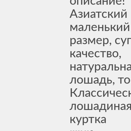
описание!
Азиатский
маленький
размер, су
качество,
натуральн
лошадь, то
Классичес
лошадиная
куртка