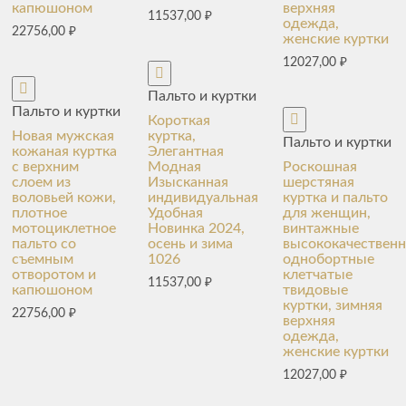
капюшоном
верхняя
11537,00
₽
одежда,
22756,00
₽
женские куртки
12027,00
₽
Пальто и куртки
Пальто и куртки
Короткая
Новая мужская
куртка,
Пальто и куртки
кожаная куртка
Элегантная
с верхним
Модная
Роскошная
слоем из
Изысканная
шерстяная
воловьей кожи,
индивидуальная
куртка и пальто
плотное
Удобная
для женщин,
мотоциклетное
Новинка 2024,
винтажные
пальто со
осень и зима
высококачествен
съемным
1026
однобортные
отворотом и
клетчатые
11537,00
₽
капюшоном
твидовые
куртки, зимняя
22756,00
₽
верхняя
одежда,
женские куртки
12027,00
₽