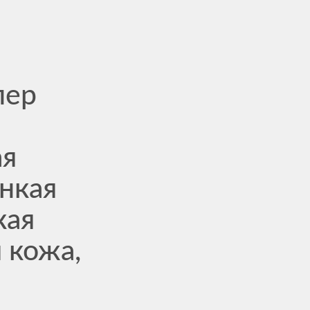
пер
ая
нкая
кая
 кожа,