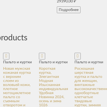
29390,00
₽
Подробнее
products
Пальто и куртки
Пальто и куртки
Пальто и куртки
Новая мужская
Короткая
Роскошная
кожаная куртка
куртка,
шерстяная
с верхним
Элегантная
куртка и пальто
слоем из
Модная
для женщин,
воловьей кожи,
Изысканная
винтажные
плотное
индивидуальная
высококачествен
мотоциклетное
Удобная
однобортные
пальто со
Новинка 2024,
клетчатые
съемным
осень и зима
твидовые
отворотом и
1026
куртки, зимняя