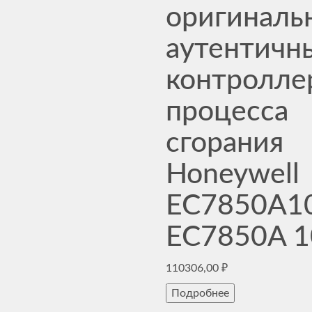
оригиналь
аутентичн
контролле
процесса
сгорания
Honeywell
EC7850A1
EC7850A 1
110306,00
₽
Подробнее