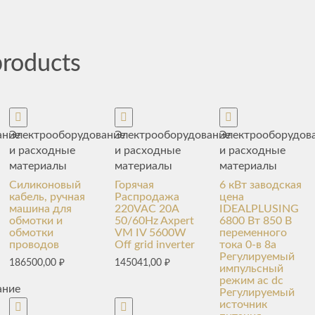
products
ание
Электрооборудование
Электрооборудование
Электрооборудов
и расходные
и расходные
и расходные
материалы
материалы
материалы
Силиконовый
Горячая
6 кВт заводская
кабель, ручная
Распродажа
цена
машина для
220VAC 20A
IDEALPLUSING
обмотки и
50/60Hz Axpert
6800 Вт 850 В
обмотки
VM IV 5600W
переменного
проводов
Off grid inverter
тока 0-в 8a
Регулируемый
186500,00
₽
145041,00
₽
импульсный
режим ac dc
ание
Регулируемый
источник