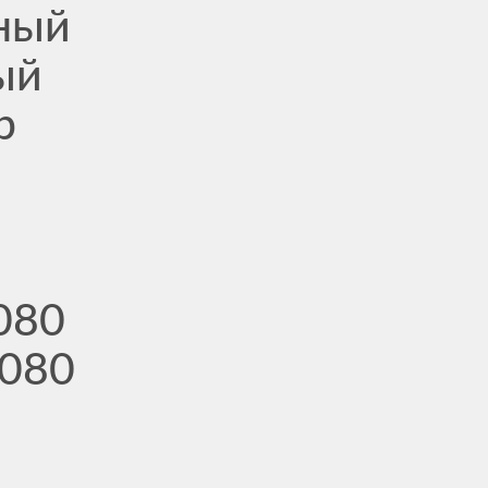
ный
ый
р
080
080