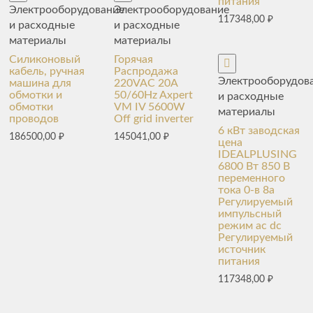
питания
Электрооборудование
Электрооборудование
117348,00
₽
и расходные
и расходные
материалы
материалы
Силиконовый
Горячая
кабель, ручная
Распродажа
Электрооборудов
машина для
220VAC 20A
обмотки и
50/60Hz Axpert
и расходные
обмотки
VM IV 5600W
материалы
проводов
Off grid inverter
6 кВт заводская
186500,00
₽
145041,00
₽
цена
IDEALPLUSING
6800 Вт 850 В
переменного
тока 0-в 8a
Регулируемый
импульсный
режим ac dc
Регулируемый
источник
питания
117348,00
₽