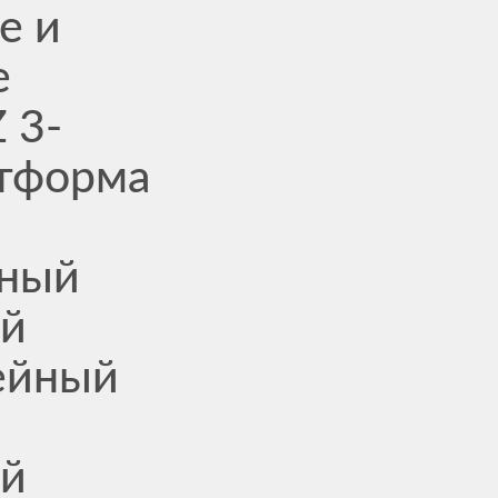
е и
е
 3-
атформа
нный
ый
ейный
ый