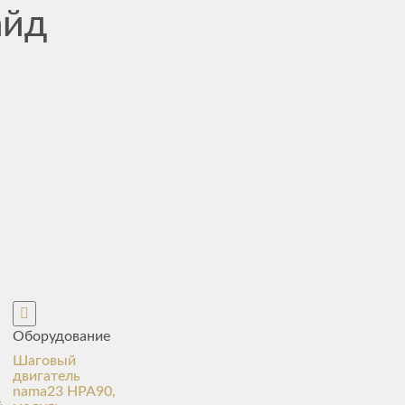
айд
Оборудование
Шаговый
двигатель
nama23 HPA90,