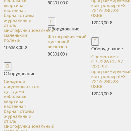
небольшая
программируемы
80301,00
₽
квартира
контроллер 6ES
настенная
7216-2BD23-
барная стойка
0XB8
журнальный
12043,00
₽
стиль
Оборудование
многофункциональный
маленький
Фотографический
полный
цифровой
вискозер
106368,00
₽
Оборудование
80301,00
₽
Совместим с
CPU226 CN S7-
200 PLC
программируемы
Оборудование
контроллер 6ES
Складной
7216-2BD23-
обеденный стол
0XB8
для дома
12043,00
₽
небольшая
квартира
настенная
барная стойка
журнальный
стиль
многофункциональный