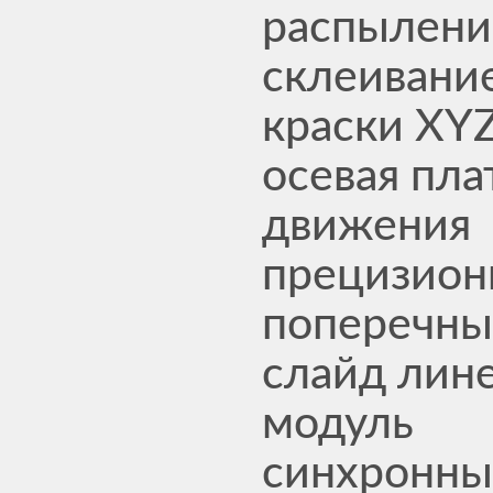
распылени
склеивани
краски XYZ
осевая пл
движения
прецизио
поперечн
слайд лин
модуль
синхронн