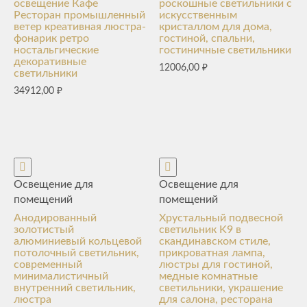
освещение Кафе
роскошные светильники с
Ресторан промышленный
искусственным
ветер креативная люстра-
кристаллом для дома,
фонарик ретро
гостиной, спальни,
ностальгические
гостиничные светильники
декоративные
12006,00
₽
светильники
34912,00
₽
Освещение для
Освещение для
помещений
помещений
Анодированный
Хрустальный подвесной
золотистый
светильник K9 в
алюминиевый кольцевой
скандинавском стиле,
потолочный светильник,
прикроватная лампа,
современный
люстры для гостиной,
минималистичный
медные комнатные
внутренний светильник,
светильники, украшение
люстра
для салона, ресторана