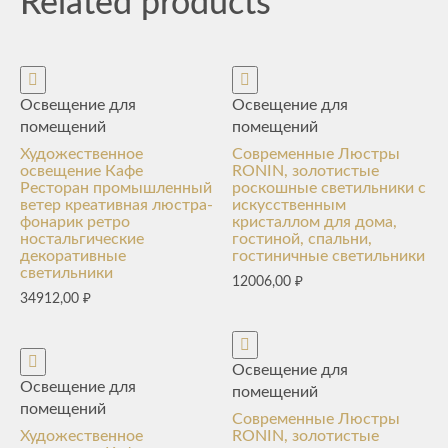
Related products
Освещение для
Освещение для
помещений
помещений
Художественное
Современные Люстры
освещение Кафе
RONIN, золотистые
Ресторан промышленный
роскошные светильники с
ветер креативная люстра-
искусственным
фонарик ретро
кристаллом для дома,
ностальгические
гостиной, спальни,
декоративные
гостиничные светильники
светильники
12006,00
₽
34912,00
₽
Освещение для
Освещение для
помещений
помещений
Современные Люстры
Художественное
RONIN, золотистые