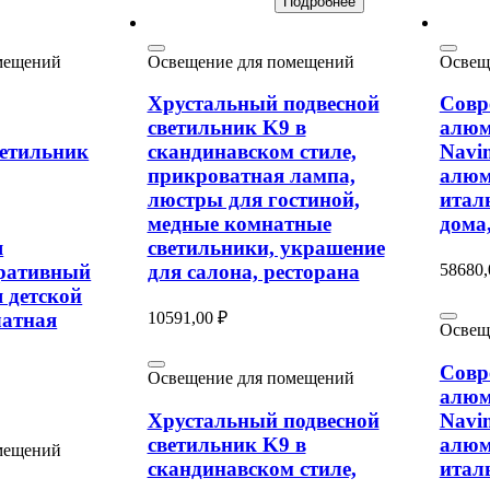
Подробнее
мещений
Освещение для помещений
Освещ
Хрустальный подвесной
Совр
светильник K9 в
алюм
етильник
скандинавском стиле,
Navi
прикроватная лампа,
алюм
люстры для гостиной,
итал
медные комнатные
дома,
я
светильники, украшение
58680
оративный
для салона, ресторана
 детской
10591,00
₽
латная
Освещ
Совр
Освещение для помещений
алюм
Хрустальный подвесной
Navi
светильник K9 в
алюм
мещений
скандинавском стиле,
итал