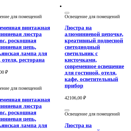
ение для помещений
Освещение для помещений
еменная винтажная
Люстра на
иниевая люстра
алюминиевой цепочке,
mc, роскошная
креативный подвесной
иниевая цепь,
светодиодный
ьянская лампа для
светильник с
 отеля, ресторана
кисточками,
современное освещение
,00
₽
для гостиной, отеля,
кафе, осветительный
прибор
ение для помещений
42106,00
₽
еменная винтажная
иниевая люстра
mc, роскошная
Освещение для помещений
иниевая цепь,
ьянская лампа для
Люстра на