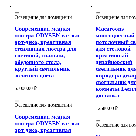
Освещение для помещений
Освещение для по
Современная медная
Macaroons
люстра ODYSEN в стиле
многоцветный
арт-деко, креативная
потолочный св
стеклянная люстра для
для столовой
гостиной, спальни,
креативный
обеденного стола,
дизайнерский
круглый светильник
светильник дл
золотого цвета
коридора дек
светильник для
53000,00
₽
комнаты Бесп
доставка
Освещение для помещений
12580,00
₽
Современная медная
люстра ODYSEN в стиле
Освещение для по
арт-деко, креативная