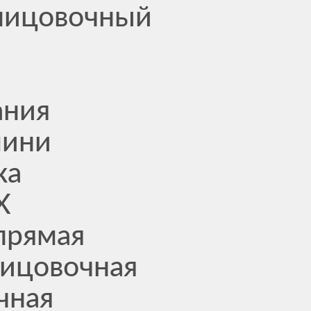
лицовочный
ания
мини
ка
Х
прямая
ицовочная
чная