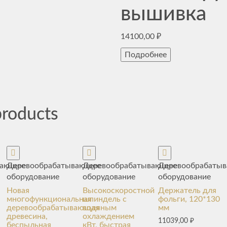
вышивка
14100,00
₽
Подробнее
products
вающее
Деревообрабатывающее
Деревообрабатывающее
Деревообрабаты
оборудование
оборудование
оборудование
Новая
Высокоскоростной
Держатель для
многофункциональная
шпиндель с
фольги, 120*130
деревообрабатывающая
водяным
мм
древесина,
охлаждением
11039,00
₽
беспыльная
кВт, быстрая