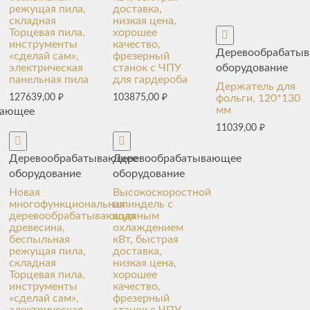
режущая пила,
доставка,
складная
низкая цена,
Торцевая пила,
хорошее
инструменты
качество,
Деревообрабаты
«сделай сам»,
фрезерный
оборудование
электрическая
станок с ЧПУ
панельная пила
для гардероба
Держатель для
фольги, 120*130
127639,00
₽
103875,00
₽
мм
вающее
11039,00
₽
Деревообрабатывающее
Деревообрабатывающее
оборудование
оборудование
Новая
Высокоскоростной
многофункциональная
шпиндель с
деревообрабатывающая
водяным
древесина,
охлаждением
беспыльная
кВт, быстрая
режущая пила,
доставка,
складная
низкая цена,
Торцевая пила,
хорошее
инструменты
качество,
«сделай сам»,
фрезерный
электрическая
станок с ЧПУ