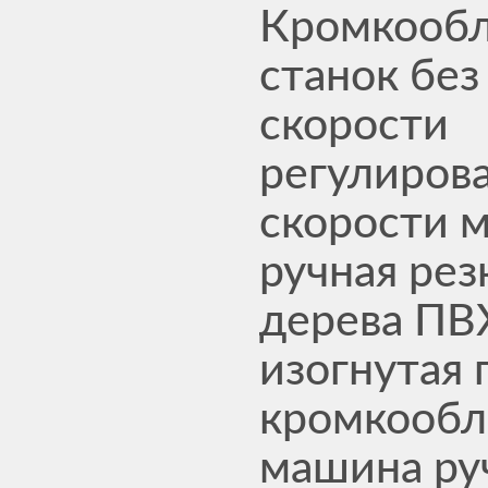
Кромкооб
станок без
скорости
регулиров
скорости 
ручная рез
дерева ПВ
изогнутая 
кромкообл
машина ру