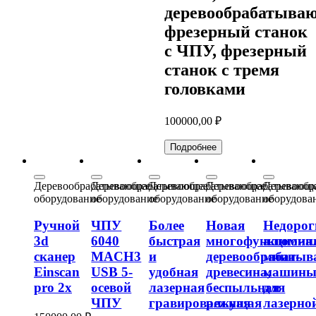
деревообрабатыва
фрезерный станок
с ЧПУ, фрезерный
станок с тремя
головками
100000,00
₽
Подробнее
Деревообрабатывающее
Деревообрабатывающее
Деревообрабатывающее
Деревообрабатывающ
Деревооб
оборудование
оборудование
оборудование
оборудование
оборудова
Ручной
ЧПУ
Более
Новая
Недорог
3d
6040
быстрая
многофункциона
алюмин
сканер
MACH3
и
деревообрабаты
мини-
Einscan
USB 5-
удобная
древесина,
машин
pro 2x
осевой
лазерная
беспыльная
для
ЧПУ
гравировальная
режущая
лазерно