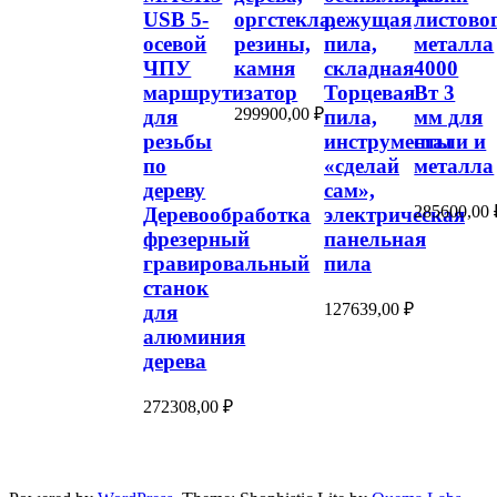
USB 5-
оргстекла,
режущая
листово
осевой
резины,
пила,
металла
ЧПУ
камня
складная
4000
маршрутизатор
Торцевая
Вт 3
299900,00
₽
для
пила,
мм для
резьбы
инструменты
стали и
по
«сделай
металла
дереву
сам»,
285600,00
Деревообработка
электрическая
фрезерный
панельная
гравировальный
пила
станок
127639,00
₽
для
алюминия
дерева
272308,00
₽