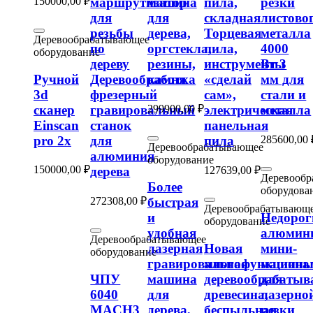
150000,00
₽
маршрутизатор
машина
пила,
резки
для
для
складная
листово
резьбы
дерева,
Торцевая
металла
Деревообрабатывающее
по
оргстекла,
пила,
4000
оборудование
дереву
резины,
инструменты
Вт 3
Ручной
Деревообработка
камня
«сделай
мм для
3d
фрезерный
сам»,
стали и
сканер
299900,00
₽
гравировальный
электрическая
металла
Einscan
станок
панельная
pro 2x
285600,00
для
пила
Деревообрабатывающее
алюминия
оборудование
150000,00
₽
127639,00
₽
дерева
Деревооб
Более
оборудова
быстрая
272308,00
₽
Деревообрабатывающ
и
Недорог
оборудование
удобная
алюмин
Деревообрабатывающее
лазерная
Новая
мини-
оборудование
гравировальная
многофункциона
машин
ЧПУ
машина
деревообрабаты
для
6040
для
древесина,
лазерно
MACH3
дерева,
беспыльная
резки