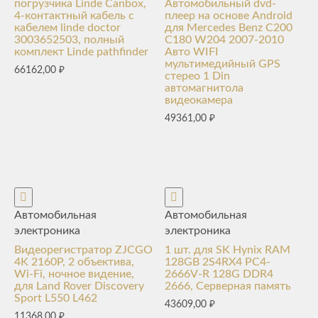
погрузчика Linde Canbox,
Автомобильный dvd-
4-контактный кабель с
плеер на основе Android
кабелем linde doctor
для Mercedes Benz C200
3003652503, полный
C180 W204 2007-2010
комплект Linde pathfinder
Авто WIFI
мультимедийный GPS
66162,00
₽
стерео 1 Din
автомагнитола
видеокамера
49361,00
₽
Автомобильная
Автомобильная
электроника
электроника
Видеорегистратор ZJCGO
1 шт. для SK Hynix RAM
4K 2160P, 2 объектива,
128GB 2S4RX4 PC4-
Wi-Fi, ночное видение,
2666V-R 128G DDR4
для Land Rover Discovery
2666, Серверная память
Sport L550 L462
43609,00
₽
11368,00
₽