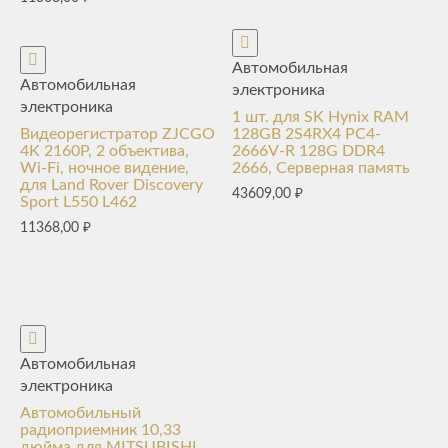
Автомобильная
Автомобильная
электроника
электроника
1 шт. для SK Hynix RAM
Видеорегистратор ZJCGO
128GB 2S4RX4 PC4-
4K 2160P, 2 объектива,
2666V-R 128G DDR4
Wi-Fi, ночное видение,
2666, Серверная память
для Land Rover Discovery
43609,00
₽
Sport L550 L462
11368,00
₽
Автомобильная
электроника
Автомобильный
радиоприемник 10,33
дюйма для MITSUBISHI