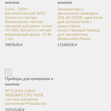
анализа
анализа
110V / 220V
Экскаваторы с
Автоматический SMD
финальным приводом
Запчасти счетчик
20S-60-32100, двигатель
Компоненты счетная
для путешествий с
машинка для денег точно
редуктором,
YH-890 Запчасти счетная
искусственный привод
машинка для денег, 15 Вт,
для экскаватора,
1 шт.
финальная сборка
39878,00
₽
115600,00
₽
Приборы для измерения и
анализа
PFTL101A 2.0KN
3BSE004172R1 NSSB
система контроля
натяжения Pressductor
159155,00
₽