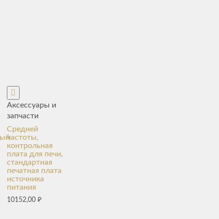
Аксессуары и
запчасти
Средней
мый
частоты,
контрольная
плата для печи,
стандартная
печатная плата
источника
питания
10152,00
₽