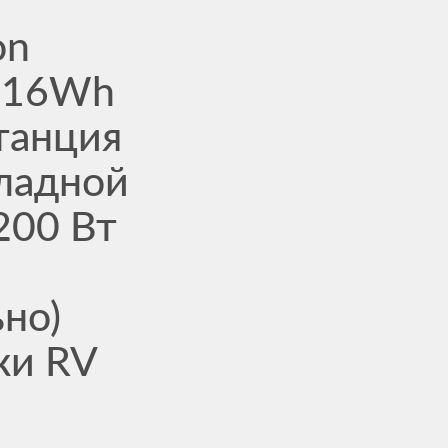
on
016Wh
танция
кладной
 200 Вт
но)
ки RV