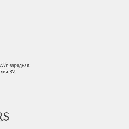
6Wh зарядная
алки RV
RS