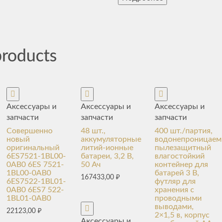
products
Аксессуары и
Аксессуары и
Аксессуары и
запчасти
запчасти
запчасти
Совершенно
48 шт.,
400 шт./партия,
новый
аккумуляторные
водонепроницае
оригинальный
литий-ионные
пылезащитный
6ES7521-1BL00-
батареи, 3,2 В,
влагостойкий
0AB0 6ES 7521-
50 Ач
контейнер для
1BL00-0AB0
батарей 3 В,
167433,00
₽
6ES7522-1BL01-
футляр для
0AB0 6ES7 522-
хранения с
1BL01-0AB0
проводными
выводами,
22123,00
₽
2×1,5 в, корпус
Аксессуары и