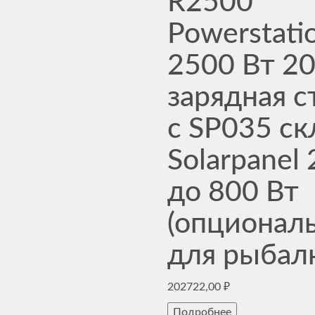
R2500
Powerstati
2500 Вт 2
зарядная с
с SP035 с
Solarpanel
до 800 Вт
(опциональ
для рыбал
202722,00
₽
Подробнее