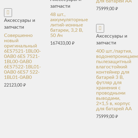
для батарей AA
запчасти
75999,00
₽
48 шт.,
аккумуляторные
Аксессуары и
литий-ионные
запчасти
батареи, 3,2 В,
Совершенно
50 Ач
Аксессуары и
новый
запчасти
167433,00
₽
оригинальный
6ES7521-1BL00-
400 шт./партия,
0AB0 6ES 7521-
водонепроницае
1BL00-0AB0
пылезащитный
6ES7522-1BL01-
влагостойкий
0AB0 6ES7 522-
контейнер для
1BL01-0AB0
батарей 3 В,
футляр для
22123,00
₽
хранения с
проводными
выводами,
2×1,5 в, корпус
для батарей AA
75999,00
₽