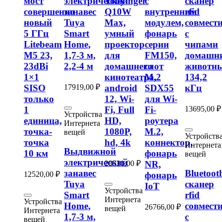
мост
электрический
Touyinger
с
сканер
совершенно
занавес
Q10W
внутренним
rfid
новый
Tuya
Max,
модулем,
совмест
5 ГГц
Smart
умный
фонарь
с
Litebeam
Home,
проектор
серии
чипами
M5 23,
1,7-3 м,
для
FM150,
домашн
23dBi
2,2-4 м
домашнего
слот
животны
1×1
кинотеатра,
M.2
134,2
17919,00
₽
SISO
android
SDX55
кГц
только
12, Wi-
для Wi-
13695,00
₽
1
Fi, Full
Fi-
Устройства
единица,
HD,
роутера
Интернета
точка-
1080P,
M.2,
вещей
Устройств
точка
hd, 4k
коннектор,
Интернета
Выдвижной
10 км
фонарь
вещей
электрический
28531,00
₽
NR,
занавес
Bluetoot
12520,00
₽
фонарь
Tuya
сканер
IoT
Устройства
Smart
rfid
Интернета
Устройства
Home,
совмест
26766,00
₽
вещей
Интернета
1,7-3 м,
с
вещей