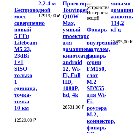
2,2-4 м
Проектор
чипами
Устройства
Беспроводной
Touyinger
домашн
Интернета
17919,00
₽
мост
Q10W
животны
вещей
совершенно
Max,
134,2
новый
умный
Фонарь
кГц
5 ГГц
проектор
с
13695,00
₽
Litebeam
для
внутренним
M5 23,
домашнего
модулем,
23dBi
кинотеатра,
фонарь
1×1
android
серии
SISO
12, Wi-
FM150,
только
Fi, Full
слот
1
HD,
M.2
единица,
1080P,
SDX55
точка-
hd, 4k
для Wi-
точка
Fi-
28531,00
₽
10 км
роутера
M.2,
12520,00
₽
коннектор,
фонарь