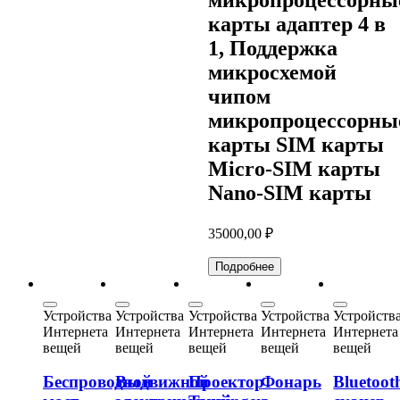
карты адаптер 4 в
1, Поддержка
микросхемой
чипом
микропроцессорны
карты SIM карты
Micro-SIM карты
Nano-SIM карты
35000,00
₽
Подробнее
Устройства
Устройства
Устройства
Устройства
Устройств
Интернета
Интернета
Интернета
Интернета
Интернета
вещей
вещей
вещей
вещей
вещей
Беспроводной
Выдвижной
Проектор
Фонарь
Bluetoot