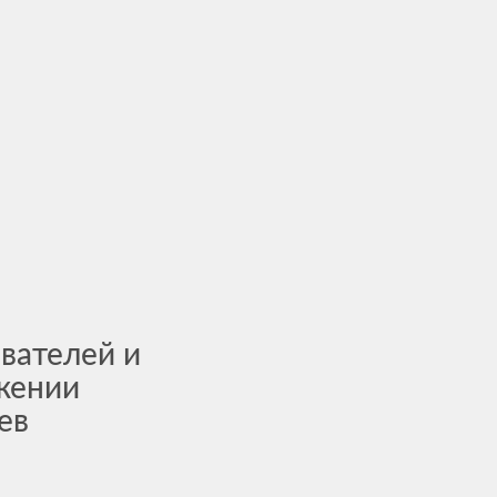
вателей и
ожении
ев