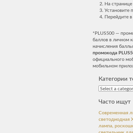
На странице
Установите 
Перейдите в
*PLUS500 — промо
баллов в личном к
начисления баллы
промокода PLUS50
официального моб
мобильном прило
Категории т
Часто ищут
Современная л
светодиодная 
лампа, роскош
светильник для