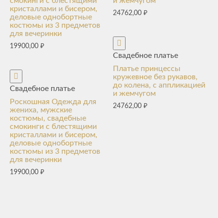
смокинги с блестящими
и жемчугом
кристаллами и бисером,
24762,00
₽
деловые однобортные
костюмы из 3 предметов
для вечеринки
19900,00
₽
Свадебное платье
Платье принцессы
кружевное без рукавов,
до колена, с аппликацией
Свадебное платье
и жемчугом
Роскошная Одежда для
24762,00
₽
жениха, мужские
костюмы, свадебные
смокинги с блестящими
кристаллами и бисером,
деловые однобортные
костюмы из 3 предметов
для вечеринки
19900,00
₽