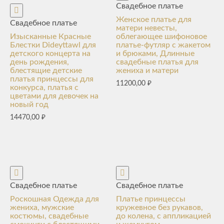
Свадебное платье
Женское платье для
Свадебное платье
матери невесты,
Изысканные Красные
облегающее шифоновое
Блестки Dideyttawl для
платье-футляр с жакетом
детского концерта на
и брюками, Длинные
день рождения,
свадебные платья для
блестящие детские
жениха и матери
платья принцессы для
11200,00
₽
конкурса, платья с
цветами для девочек на
новый год
14470,00
₽
Свадебное платье
Свадебное платье
Роскошная Одежда для
Платье принцессы
жениха, мужские
кружевное без рукавов,
костюмы, свадебные
до колена, с аппликацией