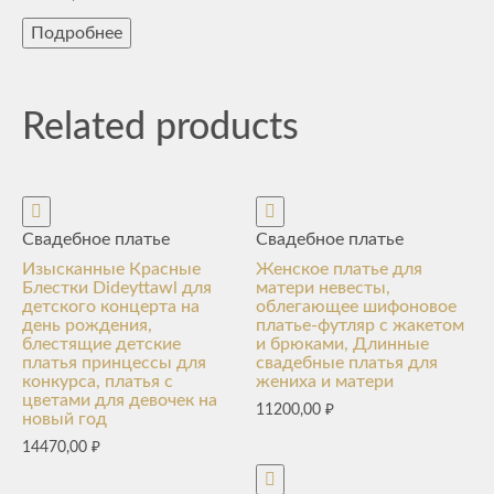
Подробнее
Related products
Свадебное платье
Свадебное платье
Изысканные Красные
Женское платье для
Блестки Dideyttawl для
матери невесты,
детского концерта на
облегающее шифоновое
день рождения,
платье-футляр с жакетом
блестящие детские
и брюками, Длинные
платья принцессы для
свадебные платья для
конкурса, платья с
жениха и матери
цветами для девочек на
11200,00
₽
новый год
14470,00
₽