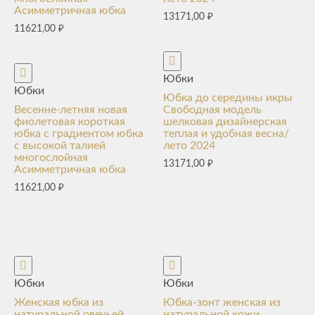
Асимметричная юбка
13171,00
₽
11621,00
₽
Юбки
Юбки
Юбка до середины икры
Весенне-летняя новая
Свободная модель
фиолетовая короткая
шелковая дизайнерская
юбка с градиентом юбка
теплая и удобная весна/
с высокой талией
лето 2024
многослойная
13171,00
₽
Асимметричная юбка
11621,00
₽
Юбки
Юбки
Женская юбка из
Юбка-зонт женская из
натуральной овечьей
натуральной кожи,