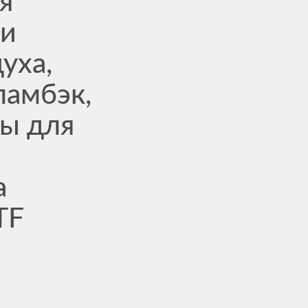
я
ии
уха,
ламбэк,
ы для
а
TF