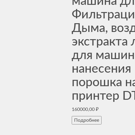
машина дл
Фильтрац
Дыма, возд
экстракта 
для машин
нанесения
порошка н
принтер D
160000,00
₽
Подробнее