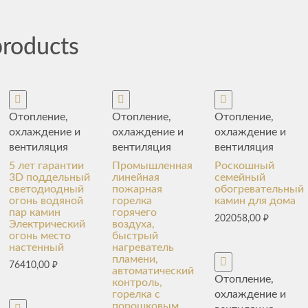
products
Отопление,
Отопление,
Отопление,
охлаждение и
охлаждение и
охлаждение и
вентиляция
вентиляция
вентиляция
5 лет гарантии
Промышленная
Роскошный
3D поддельный
линейная
семейный
светодиодный
пожарная
обогревательный
огонь водяной
горелка
камин для дома
пар камин
горячего
202058,00
₽
Электрический
воздуха,
огонь место
быстрый
настенный
нагреватель
пламени,
76410,00
₽
автоматический
Отопление,
контроль,
охлаждение и
горелка с
порошковым