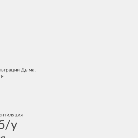
льтрации Дыма,
TF
ентиляция
б/у