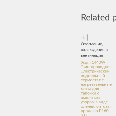
Related 
Отопление,
охлаждение и
вентиляция
9sqm 1440W
Твин-проводник
Электрический
подпольный
термостат с
нагревательные
маты для
тапочки с
вышитым
узором в виде
оленей, оптовая
продажа P160-
9.0