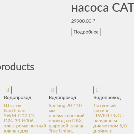
насоса CA
29900,00
₽
Подробнее
products
Водопровод
Водопровод
Водопровод
Штатив
Sanking 20-110
Латунный
Northman
мм
фитинг
SWM-G02-C4-
пневматический
LTWFITTING с
D24-30-H006,
привод из ПВХ,
наружным
электромагнитный
шаровой клапан
диаметром 5/8
клапан для
True Union,
дюйма и