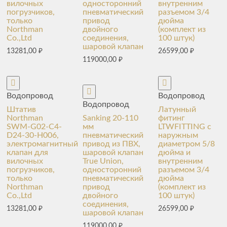
вилочных
односторонний
внутренним
погрузчиков,
пневматический
разъемом 3/4
только
привод
дюйма
Northman
двойного
(комплект из
Co.,Ltd
соединения,
100 штук)
шаровой клапан
13281,00
₽
26599,00
₽
119000,00
₽
Водопровод
Водопровод
Водопровод
Штатив
Латунный
Northman
Sanking 20-110
фитинг
SWM-G02-C4-
мм
LTWFITTING с
D24-30-H006,
пневматический
наружным
электромагнитный
привод из ПВХ,
диаметром 5/8
клапан для
шаровой клапан
дюйма и
вилочных
True Union,
внутренним
погрузчиков,
односторонний
разъемом 3/4
только
пневматический
дюйма
Northman
привод
(комплект из
Co.,Ltd
двойного
100 штук)
соединения,
13281,00
₽
26599,00
₽
шаровой клапан
119000,00
₽