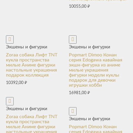
10055,00
₽
Экшены и фигурки
Экшены и фигурки
Zoraa собака Лифт TNT
Popmart Dimoo Конан
кукла пространства
серия Edogawa кавайная
милые Аниме фигурки
экшн-фигурка из аниме
настольные украшения
милые украшения
подарок коллекция
фигурки модели куклы
подарок для девочки
10392,00
₽
игрушки хобби
16981,00
₽
Экшены и фигурки
Zoraa собака Лифт TNT
Экшены и фигурки
кукла пространства
милые Аниме фигурки
Popmart Dimoo Конан
настольные украшения
серия Edogawa кавайная