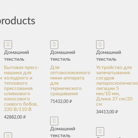
products
Домашний
Домашний
Домашний
текстиль
текстиль
текстиль
Бытовая пресс-
Для
Устройство для
машина для
оптоволоконного
запечатывания
и
холодного и
мини-аппарата
сосудов
теплового
для
лапароскопическ
прессования
термического
лигации 5
оливкового
сращивания
мм/10 мм,
кокосового
Длина 37 см/20
71432,00
₽
соевого бобов,
см
220 В/110 В
34413,00
₽
42882,00
₽
Домашний
текстиль