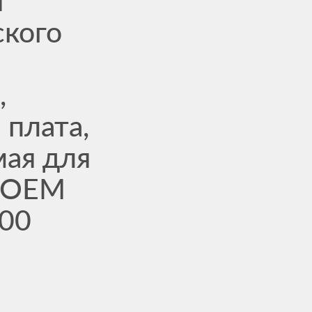
я
ского
,
 плата,
мая для
с OEM
00