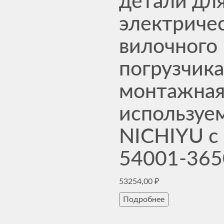
детали дл
электриче
вилочного
погрузчика
монтажная
используе
NICHIYU 
54001-365
53254,00
₽
Подробнее