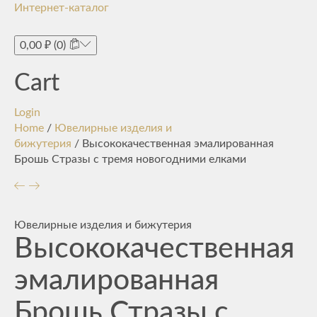
Интернет-каталог
Toggle
navigati
0,00
₽
(0)
Cart
Login
Home
/
Ювелирные изделия и
бижутерия
/ Высококачественная эмалированная
Брошь Стразы с тремя новогодними елками
Ювелирные изделия и бижутерия
Высококачественная
эмалированная
Брошь Стразы с