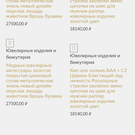
сплав металлическая
стрелки заклепки звено
эмаль новый дизайн
цепочка на шею для
морская лошадь
мужчин раппер
животное брошь булавка
ювелирные изделия
золотой цвет
27500,00
₽
18140,00
₽
Ювелирные изделия и
Ювелирные изделия и
бижутерия
бижутерия
Модные ювелирные
аксессуары золотое
Хип-хоп полная AAA + CZ
покрытие цинковый
Циркон Блестящий лед
сплав металлическая
личность Роскошные
эмаль новый дизайн
стрелки заклепки звено
морская лошадь
цепочка на шею для
животное брошь булавка
мужчин раппер
ювелирные изделия
27500,00
₽
золотой цвет
18140,00
₽