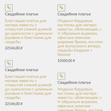
Свадебное платье
Свадебное платье
Блестящие платья для
Модные бордовые
матери невесты с
костюмы для матери
открытой спиной длиной
невесты, облегающие, с
до щиколотки с длинным
V-образным вырезом,
рукавом и блестками для
офисные женские
свадьбы
широкие брюки, костюм
для выпускного вечера,
22146,00
₽
свадьбы (пиджак +
брюки)
10500,00
₽
Свадебное платье
Блестящие платья для
матери невесты с
Свадебное платье
открытой спиной длиной
до щиколотки с длинным
Модные бордовые
рукавом и блестками для
костюмы для матери
свадьбы
невесты, облегающие, с
V-образным вырезом,
22146,00
₽
офисные женские
широкие брюки, костюм