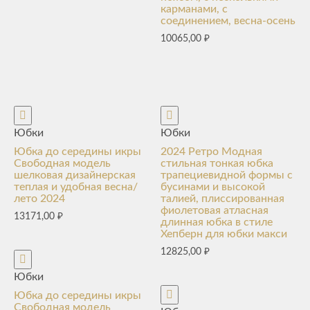
карманами, с
соединением, весна-осень
10065,00
₽
Юбки
Юбки
Юбка до середины икры
2024 Ретро Модная
Свободная модель
стильная тонкая юбка
шелковая дизайнерская
трапециевидной формы с
теплая и удобная весна/
бусинами и высокой
лето 2024
талией, плиссированная
фиолетовая атласная
13171,00
₽
длинная юбка в стиле
Хепберн для юбки макси
12825,00
₽
Юбки
Юбка до середины икры
Свободная модель