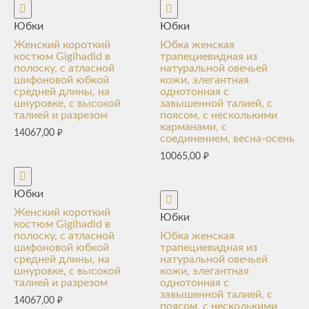
Юбки
Юбки
Женский короткий
Юбка женская
костюм Gigihadid в
трапециевидная из
полоску, с атласной
натуральной овечьей
шифоновой юбкой
кожи, элегантная
средней длины, на
однотонная с
шнуровке, с высокой
завышенной талией, с
талией и разрезом
поясом, с несколькими
карманами, с
14067,00
₽
соединением, весна-осень
10065,00
₽
Юбки
Женский короткий
Юбки
костюм Gigihadid в
полоску, с атласной
Юбка женская
шифоновой юбкой
трапециевидная из
средней длины, на
натуральной овечьей
шнуровке, с высокой
кожи, элегантная
талией и разрезом
однотонная с
завышенной талией, с
14067,00
₽
поясом, с несколькими