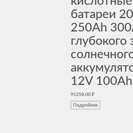
кислотные
батареи 2
250Ah 300
глубокого 
солнечног
аккумулят
12V 100Ah
91258,00
₽
Подробнее