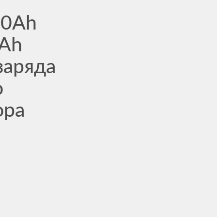
00Ah
Ah
заряда
о
ора