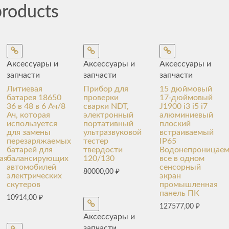
products
Аксессуары и
Аксессуары и
Аксессуары и
запчасти
запчасти
запчасти
Литиевая
Прибор для
15 дюймовый
батарея 18650
проверки
17-дюймовый
36 в 48 в 6 Ач/8
сварки NDT,
J1900 i3 i5 i7
Ач, которая
электронный
алюминиевый
используется
портативный
плоский
для замены
ультразвуковой
встраиваемый
перезаряжаемых
тестер
IP65
батарей для
твердости
Водонепроницае
ая
балансирующих
120/130
все в одном
автомобилей
сенсорный
80000,00
₽
электрических
экран
скутеров
промышленная
панель ПК
10914,00
₽
127577,00
₽
Аксессуары и
запчасти