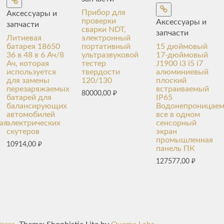
Прибор для
Аксессуары и
проверки
Аксессуары и
запчасти
сварки NDT,
запчасти
Литиевая
электронный
батарея 18650
портативный
15 дюймовый
36 в 48 в 6 Ач/8
ультразвуковой
17-дюймовый
Ач, которая
тестер
J1900 i3 i5 i7
используется
твердости
алюминиевый
для замены
120/130
плоский
перезаряжаемых
встраиваемый
80000,00
₽
батарей для
IP65
балансирующих
Водонепроницае
автомобилей
все в одном
ая
электрических
сенсорный
скутеров
экран
промышленная
10914,00
₽
панель ПК
127577,00
₽