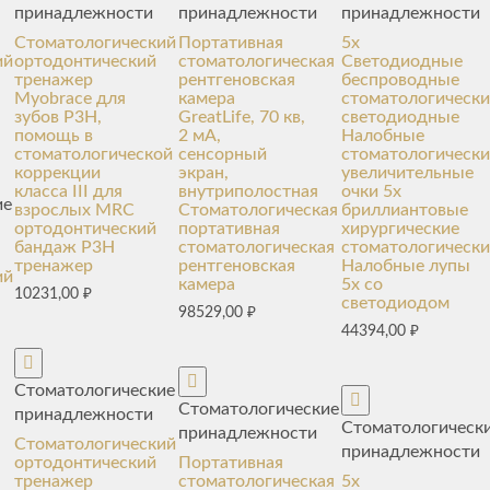
принадлежности
принадлежности
принадлежности
Стоматологический
Портативная
5x
ий
ортодонтический
стоматологическая
Светодиодные
тренажер
рентгеновская
беспроводные
Myobrace для
камера
стоматологически
зубов P3H,
GreatLife, 70 кв,
светодиодные
помощь в
2 мА,
Налобные
стоматологической
сенсорный
стоматологически
коррекции
экран,
увеличительные
класса III для
внутриполостная
очки 5x
ие
взрослых MRC
Стоматологическая
бриллиантовые
ортодонтический
портативная
хирургические
бандаж P3H
стоматологическая
стоматологически
тренажер
рентгеновская
Налобные лупы
ий
камера
5x со
10231,00
₽
светодиодом
98529,00
₽
44394,00
₽
Стоматологические
Стоматологические
принадлежности
Стоматологическ
принадлежности
Стоматологический
принадлежности
ортодонтический
Портативная
тренажер
стоматологическая
5x