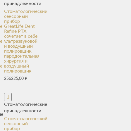
принадлежности
Стоматологический
сенсорный
прибор
е
GreatLife Dent
Refine PTX,
сочетает в себе
е
ультразвуковой
и воздушный
полировщик,
пародонтальная
хирургия и
е
воздушный
полировщик
256225,00
₽
Стоматологические
принадлежности
ие
Стоматологический
сенсорный
прибор