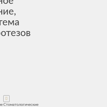
ное
ние,
тема
ротезов
ие
Стоматологические