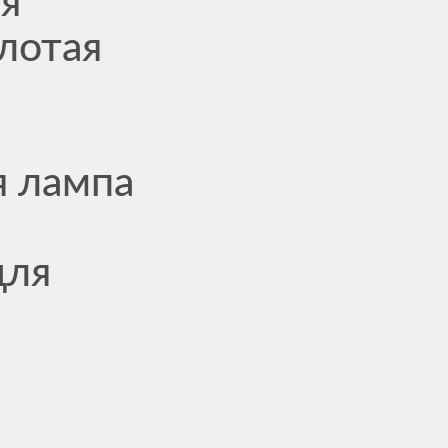
ая
лотая
я лампа
для