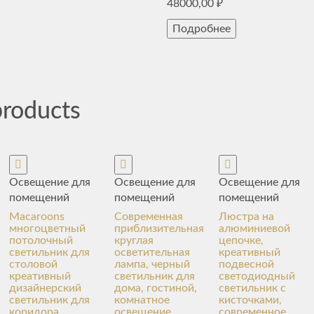
48000,00
₽
Подробнее
products
Освещение для
Освещение для
Освещение для
помещений
помещений
помещений
Macaroons
Современная
Люстра на
многоцветный
приблизительная
алюминиевой
потолочный
круглая
цепочке,
светильник для
осветительная
креативный
столовой
лампа, черный
подвесной
креативный
светильник для
светодиодный
дизайнерский
дома, гостиной,
светильник с
светильник для
комнатное
кисточками,
коридора
освещение,
современное