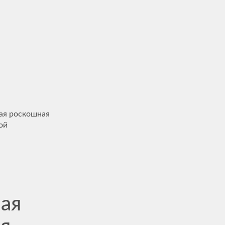
тая роскошная
ой
ая