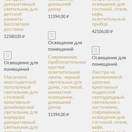
декоративный
домашний
освещение для
светильник для
декор
гостиной, отеля,
детской
кафе,
11394,00
₽
комнаты
осветительный
Бесплатная
прибор
доставка
42106,00
₽
12580,00
₽
Освещение для
помещений
Современная
Освещение для
приблизительная
Освещение для
помещений
круглая
помещений
осветительная
Люстра на
Macaroons
лампа, черный
алюминиевой
многоцветный
светильник для
цепочке,
потолочный
дома, гостиной,
креативный
светильник для
комнатное
подвесной
столовой
освещение,
светодиодный
креативный
домашний
светильник с
дизайнерский
декор
кисточками,
светильник для
современное
11394,00
₽
коридора
освещение для
декоративный
гостиной, отеля,
светильник для
кафе,