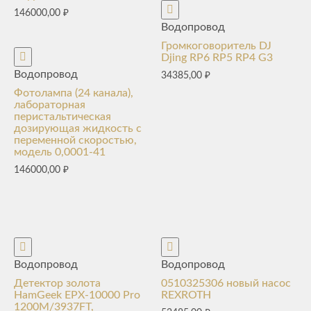
146000,00
₽
Водопровод
Громкоговоритель DJ
Djing RP6 RP5 RP4 G3
Водопровод
34385,00
₽
Фотолампа (24 канала),
лабораторная
перистальтическая
дозирующая жидкость с
переменной скоростью,
модель 0,0001-41
146000,00
₽
Водопровод
Водопровод
Детектор золота
0510325306 новый насос
HamGeek EPX-10000 Pro
REXROTH
1200M/3937FT,